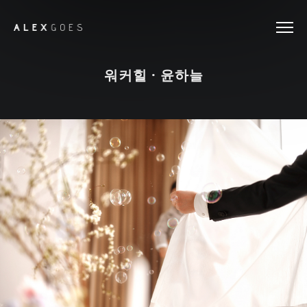
워커힐 · 윤하늘